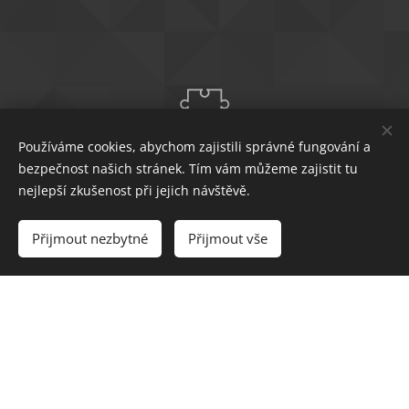
Používáme cookies, abychom zajistili správné fungování a
bezpečnost našich stránek. Tím vám můžeme zajistit tu
Truhlářská
nejlepší zkušenost při jejich návštěvě.
dílna
Přijmout nezbytné
Přijmout vše
https://ulozto.cz/?partner=22516283