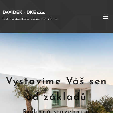
DAVÍDEK - DKE s.r.o.
Rodinná stavební a rekonstrukční firma
Vystavíme Váš sen
od základů
Rodinná stavební a